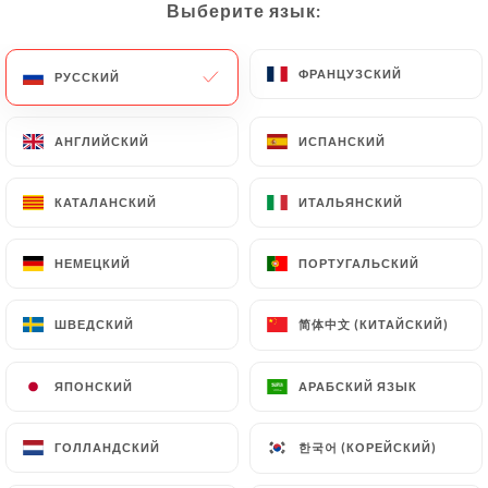
Выберите язык:
Выберите язык:
ФРАНЦУЗСКИЙ
ФРАНЦУЗСКИЙ
РУССКИЙ
РУССКИЙ
183 МНЕНИЙ
RESTAURANT ASIATIQUE
АНГЛИЙСКИЙ
АНГЛИЙСКИЙ
ИСПАНСКИЙ
ИСПАНСКИЙ
13 Rue Passet
69007 Lyon France
КАТАЛАНСКИЙ
КАТАЛАНСКИЙ
ИТАЛЬЯНСКИЙ
ИТАЛЬЯНСКИЙ
НЕМЕЦКИЙ
НЕМЕЦКИЙ
ПОРТУГАЛЬСКИЙ
ПОРТУГАЛЬСКИЙ
简体中文 (КИТАЙСКИЙ)
简体中文 (КИТАЙСКИЙ)
ШВЕДСКИЙ
ШВЕДСКИЙ
ЯПОНСКИЙ
ЯПОНСКИЙ
АРАБСКИЙ ЯЗЫК
АРАБСКИЙ ЯЗЫК
한국어 (КОРЕЙСКИЙ)
한국어 (КОРЕЙСКИЙ)
ГОЛЛАНДСКИЙ
ГОЛЛАНДСКИЙ
Кто мы?