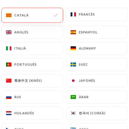
FRANCÈS
FRANCÈS
CATALÀ
CATALÀ
183 RESSENYA
RESTAURANT ASIATIQUE
ANGLÈS
ANGLÈS
ESPANYOL
ESPANYOL
13 Rue Passet
69007 Lyon France
ITALIÀ
ITALIÀ
ALEMANY
ALEMANY
PORTUGUÈS
PORTUGUÈS
SUEC
SUEC
简体中文 (XINÈS)
简体中文 (XINÈS)
JAPONÈS
JAPONÈS
RUS
RUS
ÀRAB
ÀRAB
한국어 (COREÀ)
한국어 (COREÀ)
HOLANDÈS
HOLANDÈS
Qui som?