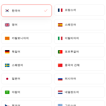
프랑스어
프랑스어
한국어
한국어
183 리뷰
영어
영어
스페인어
스페인어
RESTAURANT ASIATIQUE
13 Rue Passet
카탈로니아어
카탈로니아어
이탈리아어
이탈리아어
69007 Lyon France
독일어
독일어
포르투갈어
포르투갈어
스웨덴어
스웨덴어
중국어 간체
중국어 간체
일본어
일본어
러시아어
러시아어
아랍어
아랍어
네덜란드어
네덜란드어
소개
체코어
체코어
그리스어
그리스어