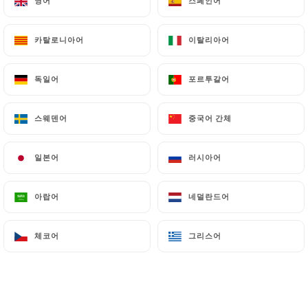
영어
영어
스페인어
스페인어
카탈로니아어
카탈로니아어
이탈리아어
이탈리아어
독일어
독일어
포르투갈어
포르투갈어
스웨덴어
스웨덴어
중국어 간체
중국어 간체
일본어
일본어
러시아어
러시아어
아랍어
아랍어
네덜란드어
네덜란드어
체코어
체코어
그리스어
그리스어