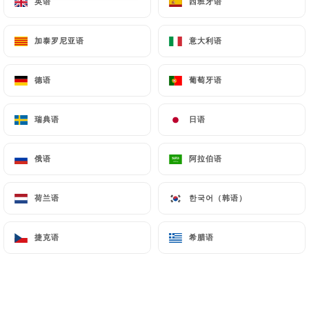
英语
英语
西班牙语
西班牙语
加泰罗尼亚语
加泰罗尼亚语
意大利语
意大利语
德语
德语
葡萄牙语
葡萄牙语
瑞典语
瑞典语
日语
日语
俄语
俄语
阿拉伯语
阿拉伯语
荷兰语
荷兰语
한국어（韩语）
한국어（韩语）
捷克语
捷克语
希腊语
希腊语