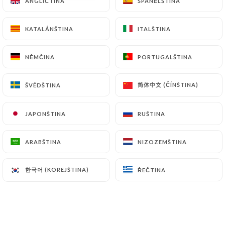
ANGLIČTINA
ANGLIČTINA
ŠPANĚLŠTINA
ŠPANĚLŠTINA
KATALÁNŠTINA
KATALÁNŠTINA
ITALŠTINA
ITALŠTINA
NĚMČINA
NĚMČINA
PORTUGALŠTINA
PORTUGALŠTINA
简体中文 (ČÍNŠTINA)
简体中文 (ČÍNŠTINA)
ŠVÉDŠTINA
ŠVÉDŠTINA
JAPONŠTINA
JAPONŠTINA
RUŠTINA
RUŠTINA
ARABŠTINA
ARABŠTINA
NIZOZEMŠTINA
NIZOZEMŠTINA
한국어 (KOREJŠTINA)
한국어 (KOREJŠTINA)
ŘEČTINA
ŘEČTINA