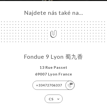
Najdete nás také na...
Fondue 9 Lyon 蜀九香
13 Rue Passet
69007 Lyon France
+33472706337
CS