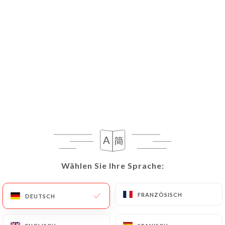
DE
MENÜ
/
START
GALERIE
Galerie
Wählen Sie Ihre Sprache:
Wählen Sie Ihre Sprache:
FRANZÖSISCH
FRANZÖSISCH
DEUTSCH
DEUTSCH