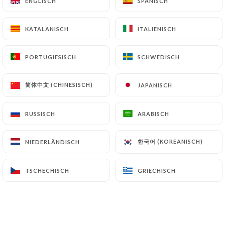
ENGLISCH
ENGLISCH
SPANISCH
SPANISCH
KATALANISCH
KATALANISCH
ITALIENISCH
ITALIENISCH
PORTUGIESISCH
PORTUGIESISCH
SCHWEDISCH
SCHWEDISCH
简体中文 (CHINESISCH)
简体中文 (CHINESISCH)
JAPANISCH
JAPANISCH
RUSSISCH
RUSSISCH
ARABISCH
ARABISCH
한국어 (KOREANISCH)
한국어 (KOREANISCH)
NIEDERLÄNDISCH
NIEDERLÄNDISCH
TSCHECHISCH
TSCHECHISCH
GRIECHISCH
GRIECHISCH