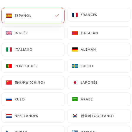
FRANCÉS
FRANCÉS
ESPAÑOL
ESPAÑOL
RESEÑA 183
RESTAURANT ASIATIQUE
INGLÉS
INGLÉS
CATALÁN
CATALÁN
13 Rue Passet
69007 Lyon France
ITALIANO
ITALIANO
ALEMÁN
ALEMÁN
PORTUGUÉS
PORTUGUÉS
SUECO
SUECO
简体中文 (CHINO)
简体中文 (CHINO)
JAPONÉS
JAPONÉS
RUSO
RUSO
ÁRABE
ÁRABE
한국어 (COREANO)
한국어 (COREANO)
NEERLANDÉS
NEERLANDÉS
¿Quiénes somos?