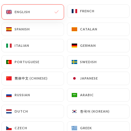
FRENCH
FRENCH
ENGLISH
ENGLISH
183 REVIEW
SPANISH
SPANISH
CATALAN
CATALAN
RESTAURANT ASIATIQUE
13 Rue Passet
ITALIAN
ITALIAN
GERMAN
GERMAN
69007 Lyon France
PORTUGUESE
PORTUGUESE
SWEDISH
SWEDISH
简体中文 (CHINESE)
简体中文 (CHINESE)
JAPANESE
JAPANESE
RUSSIAN
RUSSIAN
ARABIC
ARABIC
한국어 (KOREAN)
한국어 (KOREAN)
DUTCH
DUTCH
Who are we?
CZECH
CZECH
GREEK
GREEK