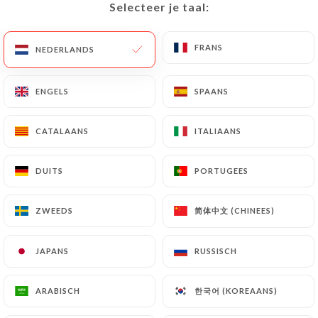
Selecteer je taal:
Selecteer je taal:
FRANS
FRANS
NEDERLANDS
NEDERLANDS
183 REVIEW
RESTAURANT ASIATIQUE
ENGELS
ENGELS
SPAANS
SPAANS
13 Rue Passet
69007 Lyon France
CATALAANS
CATALAANS
ITALIAANS
ITALIAANS
DUITS
DUITS
PORTUGEES
PORTUGEES
简体中文 (CHINEES)
简体中文 (CHINEES)
ZWEEDS
ZWEEDS
JAPANS
JAPANS
RUSSISCH
RUSSISCH
한국어 (KOREAANS)
한국어 (KOREAANS)
ARABISCH
ARABISCH
Wie zijn wij?