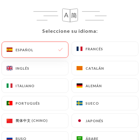
ES
MENÚ
Seleccione su idioma:
Seleccione su idioma:
FRANCÉS
FRANCÉS
ESPAÑOL
ESPAÑOL
/
INICIO
RESEÑAS
Reseñas
INGLÉS
INGLÉS
CATALÁN
CATALÁN
ITALIANO
ITALIANO
ALEMÁN
ALEMÁN
PORTUGUÉS
PORTUGUÉS
SUECO
SUECO
183 Reseñas sobre Uniiti
4.2 / 5
简体中文 (CHINO)
简体中文 (CHINO)
JAPONÉS
JAPONÉS
Marinella
RUSO
RUSO
ÁRABE
ÁRABE