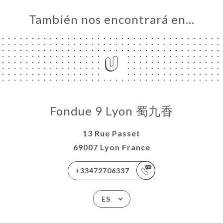
También nos encontrará en…
Fondue 9 Lyon 蜀九香
13 Rue Passet
69007 Lyon France
+33472706337
ES