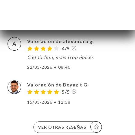
Valoración de Perrine M.
P
5/5
30/03/2026
•
07:57
Valoración de alexandra g.
A
4/5
C’était bon, mais trop épicés
22/03/2026
•
08:40
Valoración de Beyazıt G.
5/5
15/03/2026
•
12:58
VER OTRAS RESEÑAS