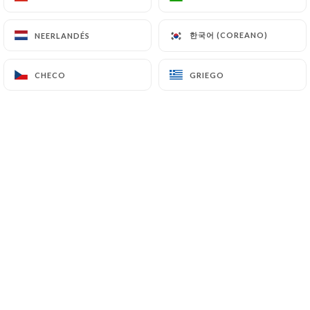
한국어 (COREANO)
한국어 (COREANO)
NEERLANDÉS
NEERLANDÉS
Valoración de Benoit B.
5/5
CHECO
CHECO
GRIEGO
GRIEGO
Super rapport qualité prix: à
recommander!
02/07/2026
•
06:18
Valoración de Pierre C.
P
5/5
Restaurant très propre, formule
intéressante avec la possibilité d'avoir 2
bouillons pour que tout le monde s'y
retrouve, grand choix d'ingrédients variés,
presentation soignée rien a redire
24/06/2026
•
04:46