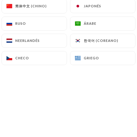
15 - Tripes de bœuf speciales
简体中文 (CHINO)
简体中文 (CHINO)
JAPONÉS
JAPONÉS
28.80€
32.80€
RUSO
RUSO
ÁRABE
ÁRABE
16 - Tripes de boeuf speciales (noires)
28.80€
32.80€
한국어 (COREANO)
한국어 (COREANO)
NEERLANDÉS
NEERLANDÉS
17 - Entrecôte
CHECO
CHECO
GRIEGO
GRIEGO
28.80€
32.80€
18 - Boeuf persillé
28.80€
32.80€
FRUITS DE MER
19 - Crevettes