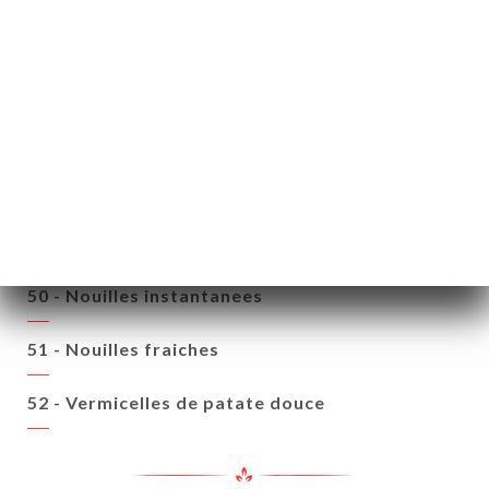
21.80€
28.80€
32.80€
ACCOMPAGNEMENTS
48 - Riz
49 - Vermicelles
50 - Nouilles instantanees
51 - Nouilles fraiches
52 - Vermicelles de patate douce