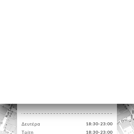
ΙΚΉ
ΤΗΣΗ
ΡΑΦΊΕΣ
ΤΙΚΉ
ΝΟΎ
ΑΦΉ
13 Rue Passet
69007 Lyon France
Δευτέρα
18:30-23:00
Τρίτη
18:30-23:00