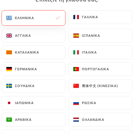
EL
ΜΕΝΟΎ
ΓΑΛΛΙΚΆ
ΓΑΛΛΙΚΆ
ΕΛΛΗΝΙΚΆ
ΕΛΛΗΝΙΚΆ
ΑΓΓΛΙΚΆ
ΑΓΓΛΙΚΆ
ΙΣΠΑΝΙΚΆ
ΙΣΠΑΝΙΚΆ
ΚΑΤΑΛΑΝΙΚΆ
ΚΑΤΑΛΑΝΙΚΆ
ΙΤΑΛΙΚΆ
ΙΤΑΛΙΚΆ
/
ΑΡΧΙΚΉ
ΕΠΑΦΉ
Επαφή
ΓΕΡΜΑΝΙΚΆ
ΓΕΡΜΑΝΙΚΆ
ΠΟΡΤΟΓΑΛΙΚΆ
ΠΟΡΤΟΓΑΛΙΚΆ
简体中文 (ΚΙΝΈΖΙΚΑ)
简体中文 (ΚΙΝΈΖΙΚΑ)
ΣΟΥΗΔΙΚΆ
ΣΟΥΗΔΙΚΆ
ΙΑΠΩΝΙΚΆ
ΙΑΠΩΝΙΚΆ
ΡΩΣΙΚΆ
ΡΩΣΙΚΆ
ΑΡΑΒΙΚΆ
ΑΡΑΒΙΚΆ
ΟΛΛΑΝΔΙΚΆ
ΟΛΛΑΝΔΙΚΆ
Fondue 9 Lyon 蜀九香